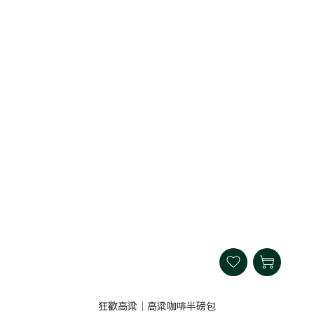
狂歡高粱｜高粱咖啡半磅包