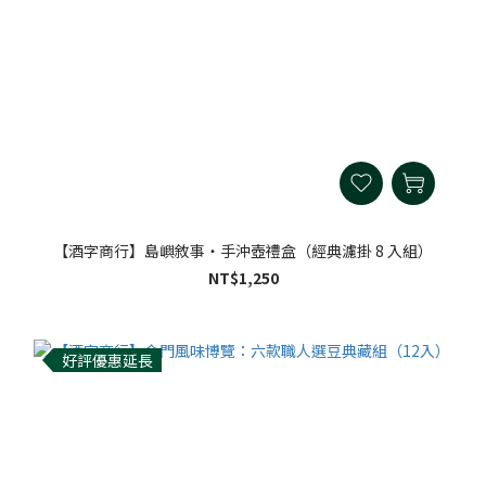
【酒字商行】島嶼敘事・手沖壺禮盒（經典濾掛 8 入組）
NT$1,250
好評優惠延長