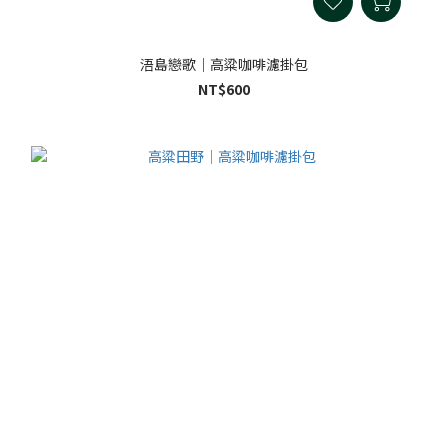
浯島戀歌｜高粱咖啡濾掛包
NT$600