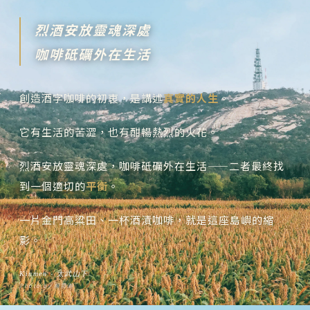
烈酒安放靈魂深處
咖啡砥礪外在生活
創造酒字咖啡的初衷，是講述
真實的人生
。
它有生活的苦澀，也有酣暢熱烈的火花。
烈酒安放靈魂深處，咖啡砥礪外在生活——二者最終找
到一個適切的
平衡
。
一片金門高粱田、一杯酒漬咖啡，就是這座島嶼的縮
影。
Kinmen ‧ 太武山下
Photo by 楊雲瀚