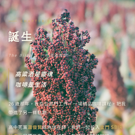
CHAPTER 02
誕生
The Birth ‧ 一杯酒漬咖啡
高粱酒是靈魂
咖啡是生活
26 歲那年，我在公部門工作。一場精品咖啡課程，把我
帶進了另一條軌跡。
高中死黨
蕭俊賢
成為烘豆師。我們一起投入
金門 SBIR