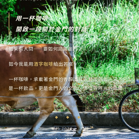
用一杯咖啡
開啟一段關於金門的對話
如果有人問——要如何認識金門？
如今我能用
酒字咖啡
給出答案。
一杯咖啡，承載著金門的香醇酒氣與藝術創作。它不只
是一杯飲品，更是金門人的文化、價值與時光的延續。
◆ ◆ ◆
寫於 2026 ‧ 金門