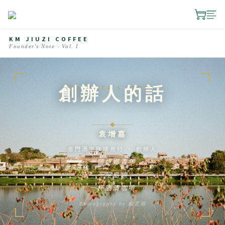
KM JIUZI COFFEE
Founder's Note ‧ Vol. I
FOUNDER'S STORY
創辦人的話
◆
袁增嘉
金門酒字咖啡商行 ‧ 創辦人
一個返鄉青年
一座島嶼
一杯酒漬咖啡
Photography by 楊雲瀚