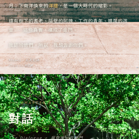
月；下南洋換來的
洋樓
，是一個大時代的縮影。
還有樹下的耆老、隔壁的阿姨、工作的青年、嬉鬧的孩
童——這些真實，構成了金門。
我認同他們。所以，我想告訴你們。
Kinmen ‧ 紅瓦紅磚
Photo by 楊雲瀚
CHAPTER 05
對話
The Dialogue ‧ 與你說一段金門