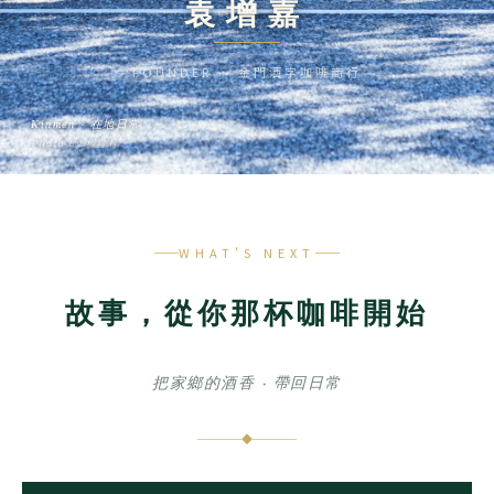
袁增嘉
FOUNDER ‧ 金門酒字咖啡商行
Kinmen ‧ 在地日常
Photo by 楊雲瀚
WHAT'S NEXT
故事，從你那杯咖啡開始
把家鄉的酒香 ‧ 帶回日常
◆