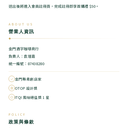
送出後將進入會員註冊頁，完成註冊即享首購禮 $50。
ABOUT US
營業人資訊
◆
金門酒字咖啡商行
負責人：袁增嘉
統一編號：87438280
金門縣青創店家
OTOP 設計獎
ITQI 風味絕佳獎 1 星
POLICY
政策與條款