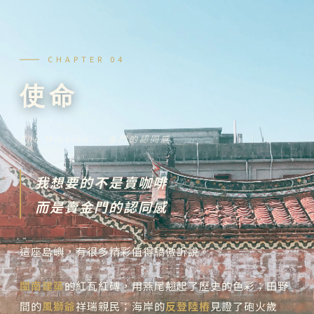
CHAPTER 04
使命
The Mission ‧ 金門的認同感
我想要的不是賣咖啡
而是賣金門的認同感
這座島嶼，有很多精彩值得驕傲訴說。
閩南建築
的紅瓦紅磚，用燕尾翹起了歷史的色彩；田野
間的
風獅爺
祥瑞親民；海岸的
反登陸樁
見證了砲火歲