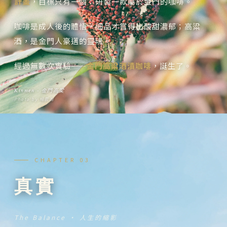
計畫
，目標只有一個：研製一款屬於金門的咖啡。
咖啡是成人後的體悟，細品才嘗得出酸甜濃郁；高粱
酒，是金門人豪邁的靈魂。
經過無數次實驗——
金門高粱酒漬咖啡
，誕生了。
Kinmen ‧ 金門高粱
Photo by 楊雲瀚
CHAPTER 03
真實
The Balance ‧ 人生的縮影