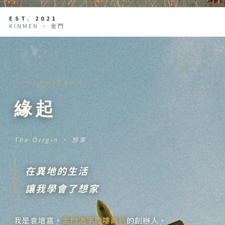
EST. 2021
KINMEN ‧ 金門
CHAPTER 01
緣起
The Origin ‧ 想家
在異地的生活
讓我學會了想家
我是袁增嘉，
金門酒字咖啡商行
的創辦人。