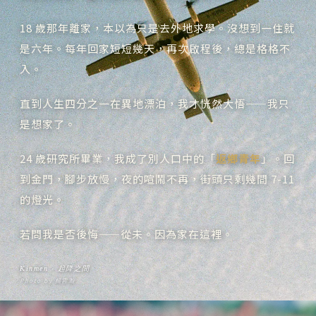
18 歲那年離家，本以為只是去外地求學。沒想到一住就
是六年。每年回家短短幾天，再次啟程後，總是格格不
入。
直到人生四分之一在異地漂泊，我才恍然大悟——我只
是想家了。
24 歲研究所畢業，我成了別人口中的「
返鄉青年
」。回
到金門，腳步放慢，夜的喧鬧不再，街頭只剩幾間 7-11
的燈光。
若問我是否後悔——從未。因為家在這裡。
Kinmen ‧ 起降之間
Photo by 楊雲瀚