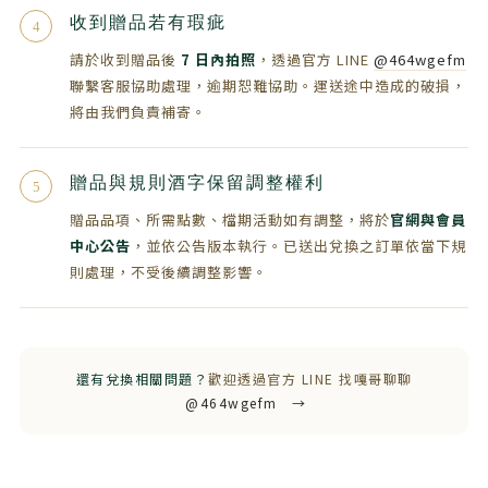
收到贈品若有瑕疵
4
請於收到贈品後
7 日內拍照
，透過官方 LINE
@464wgefm
聯繫客服協助處理，逾期恕難協助。運送途中造成的破損，
將由我們負責補寄。
贈品與規則酒字保留調整權利
5
贈品品項、所需點數、檔期活動如有調整，將於
官網與會員
中心公告
，並依公告版本執行。已送出兌換之訂單依當下規
則處理，不受後續調整影響。
還有兌換相關問題？
歡迎透過官方 LINE 找嘎哥聊聊
@464wgefm →