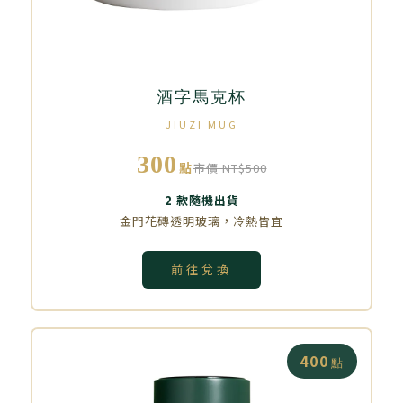
酒字馬克杯
JIUZI MUG
300
點
市價 NT$500
2 款隨機出貨
金門花磚透明玻璃，冷熱皆宜
前往兌換
400
點