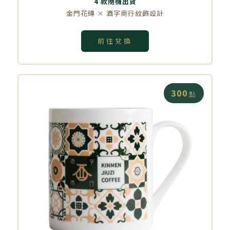
4 款隨機出貨
金門花磚 × 酒字商行紋飾設計
前往兌換
300
點