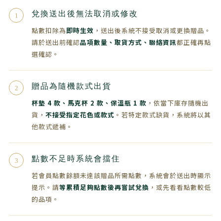
兌換送出後無法取消或修改
1
點數扣除為
即時生效
，送出後系統不接受取消或更換贈品。
請於送出前確認
品項數量、取貨方式、聯絡資訊
都正確再點
選確認。
贈品為隨機款式出貨
2
杯墊 4 款、馬克杯 2 款、保溫瓶 1 款
，依當下庫存隨機出
貨，
不接受指定花色或款式
。若特定款式缺貨，系統將以其
他款式遞補。
點數不足時系統會擋住
3
若會員點數餘額未達該贈品所需點數，系統會於送出時顯示
提示。請
等累積足夠點數後再嘗試兌換
，或先看看點數較低
的品項。