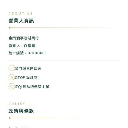
ABOUT US
營業人資訊
◆
金門酒字咖啡商行
負責人：袁增嘉
統一編號：87438280
金門縣青創店家
OTOP 設計獎
ITQI 風味絕佳獎 1 星
POLICY
政策與條款
◆