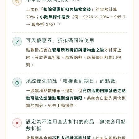
%
上限以「
扣除優惠折扣與購物金後
」的金額計算
20%；
小數無條件捨去
（例：$226 × 20% = $45.2
→ 最多折 $45）。
可與優惠券、折扣碼同時使用
✓
點數折抵會在
套用所有折扣與購物金之後
才計算上
限，等於先享折扣、再折點數，兩種優惠都能用得
到。
系統優先扣除「較接近到期日」的點數
◷
一般累積點數雖永不過期，但
商店活動回饋發送之點
數可能依該活動規則設有期限
，系統會自動先用快到
期的部分，免去手動操作。
設定為不適用全店折扣的商品，無法套用點
✕
數折抵
此類商品金額
不列入折抵基準計算
，也無法被點數折