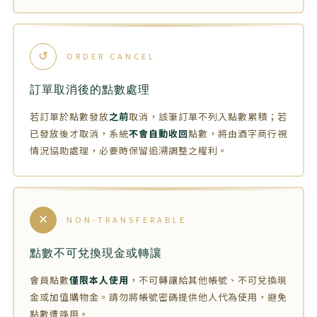
↺
ORDER CANCEL
訂單取消後的點數處理
若訂單於點數發放
之前
取消，該筆訂單不列入點數累積；若
已發放後才取消，系統
不會自動收回
點數，將由酒字商行視
情況協助處理，必要時保留追溯調整之權利。
✕
NON-TRANSFERABLE
點數不可兌換現金或轉讓
會員點數
僅限本人使用
，不可轉讓給其他帳號、不可兌換現
金或加值購物金。請勿將帳號密碼提供他人代為使用，避免
點數遭誤用。