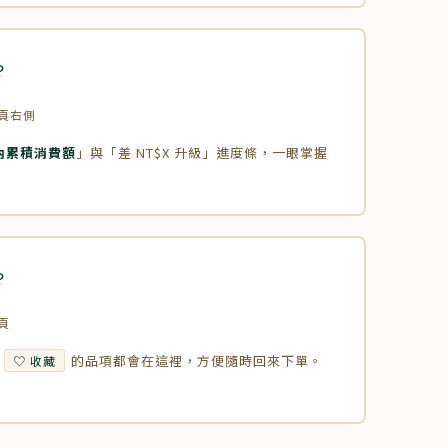
？
頁右側
月內累積消費額
」與「差 NT$X 升級」進度條，一眼掌握
？
頁
下
的品項都會在這裡，方便隨時回來下單。
♡ 收藏