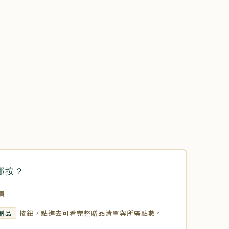
哪按？
頁
按鈕，點進去可看完整贈品清單與所需點數。
贈品