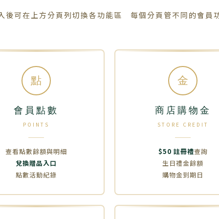
入後可在上方分頁列切換各功能區 每個分頁管不同的會員
點
金
會員點數
商店購物金
POINTS
STORE CREDIT
查看點數餘額與明細
$50 註冊禮
查詢
兌換贈品入口
生日禮金餘額
點數活動紀錄
購物金到期日