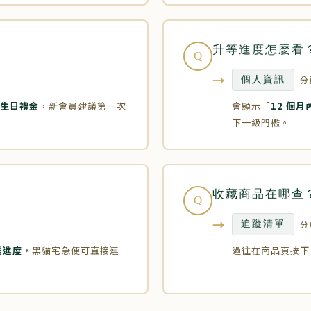
升等進度怎麼看
Q
→
分
個人資訊
生日禮金
，新會員建議第一次
會顯示「
12 個
下一級門檻。
收藏商品在哪查
Q
→
分
追蹤清單
送進度
，黑貓宅急便可直接連
過往在商品頁按