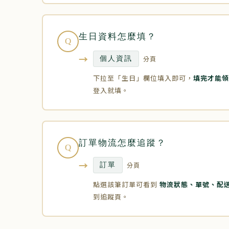
生日資料怎麼填？
Q
→
分頁
個人資訊
下拉至「生日」欄位填入即可，
填完才能領
登入就填。
訂單物流怎麼追蹤？
Q
→
分頁
訂單
點選該筆訂單可看到
物流狀態、單號、配
到追蹤頁。