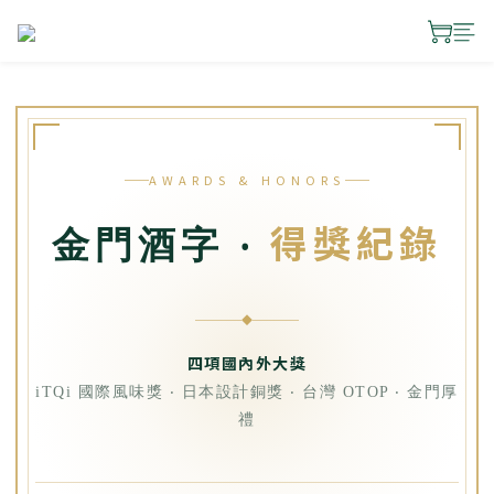
AWARDS & HONORS
得獎紀錄
金門酒字 ‧
◆
四項國內外大獎
iTQi 國際風味獎 ‧ 日本設計銅獎 ‧ 台灣 OTOP ‧ 金門厚
禮