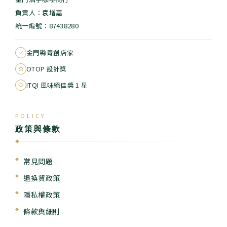
負責人：袁增嘉
統一編號：87438280
金門縣青創店家
OTOP 設計獎
ITQI 風味絕佳獎 1 星
POLICY
政策與條款
◆
常見問題
退換貨政策
隱私權政策
條款與細則