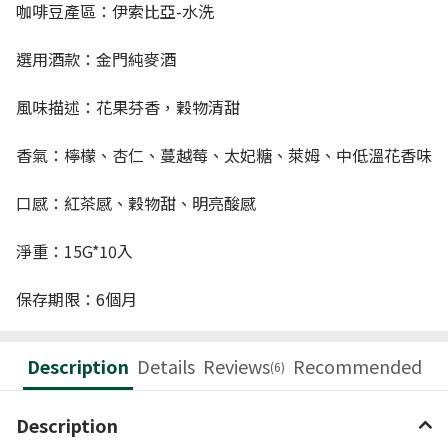
咖啡豆產區：伊索比亞-水洗
選用酒款：金門純麥酒
風味描述：花果芬香，穀物清甜
香氣：檸檬、杏仁、蔓越莓、太妃糖、萊姆、中低溫花香味
口感：紅茶感、穀物甜、明亮酸感
淨重：15G*10入
保存期限：6個月
Description
Details
Reviews
Recommended
(6)
Description