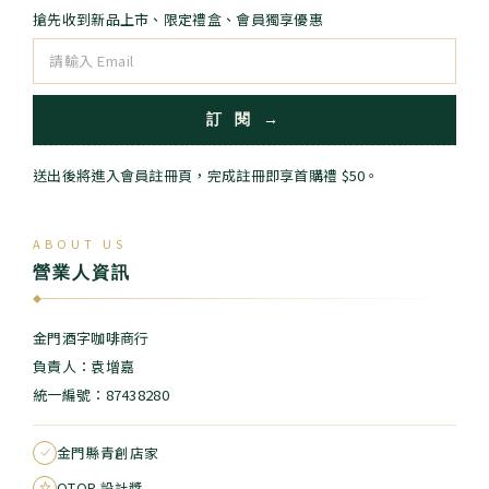
搶先收到新品上市、限定禮盒、會員獨享優惠
訂 閱 →
送出後將進入會員註冊頁，完成註冊即享首購禮 $50。
ABOUT US
營業人資訊
◆
金門酒字咖啡商行
負責人：袁增嘉
統一編號：87438280
金門縣青創店家
OTOP 設計獎