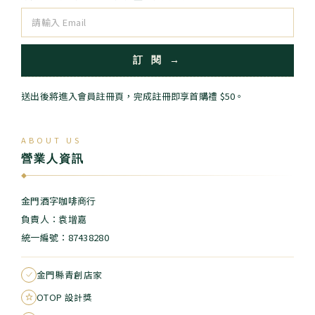
訂 閱 →
送出後將進入會員註冊頁，完成註冊即享首購禮 $50。
ABOUT US
營業人資訊
◆
金門酒字咖啡商行
負責人：袁增嘉
統一編號：87438280
金門縣青創店家
OTOP 設計獎