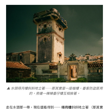
▲ 水頭得月樓斜斜地立著──那其實是一座槍樓，番客防盜匪用
的，旁邊一棟棟番仔樓互相挨著。
走在水頭那一帶，現在還看得到──
得月樓
斜斜地立著 （那其實