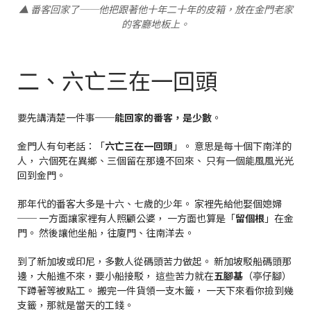
▲ 番客回家了──他把跟著他十年二十年的皮箱，放在金門老家
的客廳地板上。
二、六亡三在一回頭
要先講清楚一件事──
能回家的番客，是少數
。
金門人有句老話：「
六亡三在一回頭
」。 意思是每十個下南洋的
人， 六個死在異鄉、三個留在那邊不回來、 只有一個能風風光光
回到金門。
那年代的番客大多是十六、七歲的少年。 家裡先給他娶個媳婦
── 一方面讓家裡有人照顧公婆， 一方面也算是「
留個根
」在金
門。 然後讓他坐船，往廈門、往南洋去。
到了新加坡或印尼，多數人從碼頭苦力做起。 新加坡駁船碼頭那
邊，大船進不來，要小船接駁， 這些苦力就在
五腳基
（亭仔腳）
下蹲著等被點工。 搬完一件貨領一支木籤， 一天下來看你撿到幾
支籤，那就是當天的工錢。