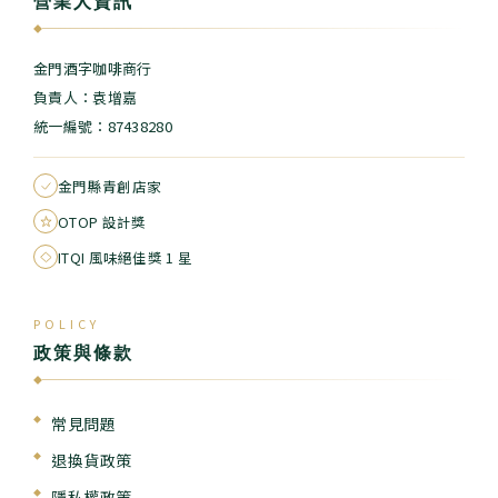
營業人資訊
◆
金門酒字咖啡商行
負責人：袁增嘉
統一編號：87438280
金門縣青創店家
OTOP 設計獎
ITQI 風味絕佳獎 1 星
POLICY
政策與條款
◆
常見問題
退換貨政策
隱私權政策