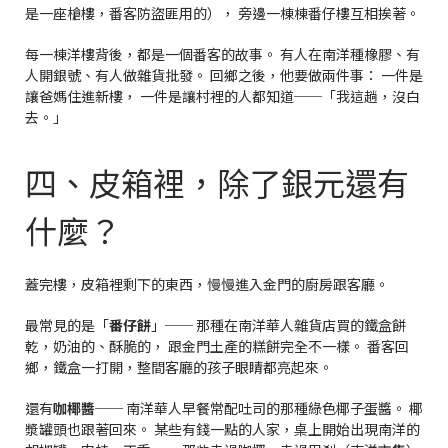
是一座槍樓，番客防盜匪用的）， 旁邊一棟棟番仔樓互相挨著。
每一棟洋樓背後，都是一個番客的故事。 有人在南洋種橡膠、有
人開銀號、有人做雜貨批發。 回鄉之後，他要做兩件事： 一件是
讓爸媽住進新樓， 一件是讓村裡的人都知道──「我這趟，沒白
去。」
四、皮箱裡，除了銀元還有
什麼？
蓋完樓，皮箱裡剩下的東西，慢慢進入金門的廚房跟客廳。
最常見的是「
番仔餅
」── 那種在南洋華人雜貨店買的鐵盒餅
乾，奶油的、酥脆的， 跟金門土產的糕餅完全不一樣。 番客回
鄉，鐵盒一打開，整間客廳的孩子眼睛都亮起來。
還有
咖椰醬
── 南洋華人早餐常配吐司的那種綠色椰子蛋醬。 椰
漿罐頭也跟著回來。 某些有錢一點的人家，桌上開始出現南洋的