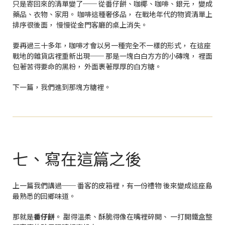
只是寄回來的清單變了── 從番仔餅、咖椰、咖啡、銀元， 變成
藥品、衣物、家用。 咖啡這種奢侈品， 在戰地年代的物資清單上
排序很後面， 慢慢從金門客廳的桌上消失。
要再過三十多年，咖啡才會以另一種完全不一樣的形式， 在這座
戰地的雜貨店裡重新出現── 那是一塊白白方方的小磚塊， 裡面
包著苦得要命的黑粉， 外面裹著厚厚的白方糖。
下一篇，我們進到那塊方糖裡。
七、寫在這篇之後
上一篇我們講過── 番客的皮箱裡，有一份禮物 後來變成這座島
最熟悉的回鄉味道。
那就是
番仔餅
。 甜得溫柔、酥脆得像在嘴裡碎開、 一打開鐵盒整