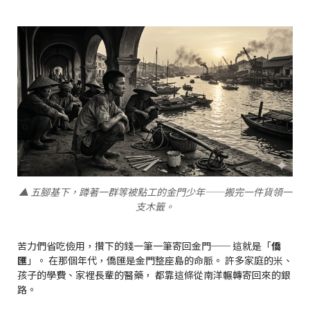
▲ 五腳基下，蹲著一群等被點工的金門少年──搬完一件貨領一
支木籤。
苦力們省吃儉用，攢下的錢一筆一筆寄回金門── 這就是「
僑
匯
」。 在那個年代，僑匯是金門整座島的命脈。 許多家庭的米、
孩子的學費、家裡長輩的醫藥， 都靠這條從南洋輾轉寄回來的銀
路。