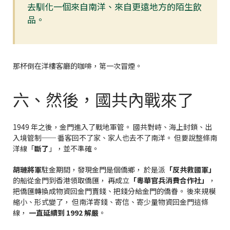
去馴化一個來自南洋、來自更遠地方的陌生飲
品。
那杯倒在洋樓客廳的咖啡，第一次冒煙。
六、然後，國共內戰來了
1949 年之後，金門進入了戰地軍管。 國共對峙、海上封鎖、出
入境管制── 番客回不了家、家人也去不了南洋。 但要說整條南
洋線「
斷了
」，並不準確。
胡璉將軍
駐金期間，發現金門是個僑鄉， 於是派
「反共救國軍」
的船從金門到香港領取僑匯， 再成立
「粵華官兵消費合作社」
，
把僑匯轉換成物資回金門賣錢、把錢分給金門的僑眷。 後來規模
縮小、形式變了， 但南洋寄錢、寄信、寄少量物資回金門這條
線，
一直延續到 1992 解嚴
。