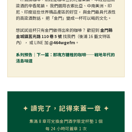
粱酒的辛香尾韻。 我們選用衣索比亞、中南美洲、印
尼、印度這些世界精品產區的好豆， 與金門最具代表性
的高粱酒對話， 把「金門」變成一杯可以喝的文化。
想試試這杯只有金門做得出來的咖啡？ 歡迎到
金門縣
金城鎮莒光路 110 巷 5 號
找我們（後浦 16 藝文特區
內）， 或 LINE 加
@464wgefm
。
系列預告｜下一篇：那塊方糖裡的咖啡──戰地年代的
浯島味道
✦ 讀完了，記得來蓋一章 ✦
集滿 8 章可兌換金門酒字限定杯墊 1 個
每 24 小時可蓋章 1 次