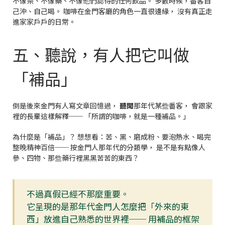
不像茶、不像藥、不像他們認得的任何飲品。 多數時候，番客自
己沖、自己喝。 咖啡在金門客廳的角色一直很邊緣， 沒有真正走
進家家戶戶的日常。
五、聽說，有人把它叫做
「補品」
倒是後來金門有人寫文章回憶過，
聽聞
那年代某些番客， 會跟家
裡的長輩這樣解釋── 「所謂的咖啡，就是一種補品。」
為什麼是「補品」？ 想想看：苦、黑、磨成粉、要泡熱水、喝完
整晚精神百倍── 按金門人那年代的分類學， 是不是有點像人
參、四物、那些藥行裡黑黑苦苦的東西？
不過真假已經不那麼重要。
它呈現的是那年代金門人怎麼把「外來的東
西」放進自己熟悉的世界裡── 用補品的框架