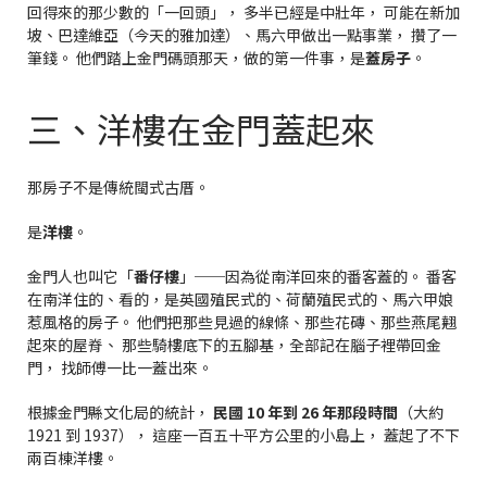
回得來的那少數的「一回頭」， 多半已經是中壯年， 可能在新加
坡、巴達維亞（今天的雅加達）、馬六甲做出一點事業， 攢了一
筆錢。 他們踏上金門碼頭那天，做的第一件事，是
蓋房子
。
三、洋樓在金門蓋起來
那房子不是傳統閩式古厝。
是
洋樓
。
金門人也叫它「
番仔樓
」──因為從南洋回來的番客蓋的。 番客
在南洋住的、看的，是英國殖民式的、荷蘭殖民式的、馬六甲娘
惹風格的房子。 他們把那些見過的線條、那些花磚、那些燕尾翹
起來的屋脊、 那些騎樓底下的五腳基，全部記在腦子裡帶回金
門， 找師傅一比一蓋出來。
根據金門縣文化局的統計，
民國 10 年到 26 年那段時間
（大約
1921 到 1937）， 這座一百五十平方公里的小島上， 蓋起了不下
兩百棟洋樓。