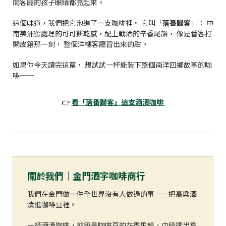
間客廳的孩子眼睛都亮起來。
這個味道，我們把它泡進了一支咖啡裡。 它叫「
落番歸客
」： 中
南美洲蜜處理的可可餅乾感，配上戰酒的辛香尾韻， 像是番客打
開皮箱那一刻， 整個洋樓客廳冒出來的甜。
如果你今天讀完這篇， 想試試一杯能裝下整個南洋回鄉故事的咖
啡──
👉
看「落番歸客」這支酒漬咖啡
關於我們｜金門酒字咖啡商行
我們在金門做一件全世界沒有人做過的事──把高粱酒
漬進咖啡豆裡。
一杯酒漬咖啡，前段是咖啡豆的花香果韻，中段透出高