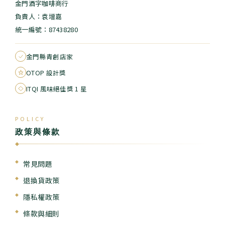
金門酒字咖啡商行
負責人：袁增嘉
統一編號：87438280
金門縣青創店家
OTOP 設計獎
ITQI 風味絕佳獎 1 星
POLICY
政策與條款
◆
常見問題
退換貨政策
隱私權政策
條款與細則