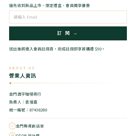
搶先收到新品上市、限定禮盒、會員獨享優惠
訂 閱 →
送出後將進入會員註冊頁，完成註冊即享首購禮 $50。
ABOUT US
營業人資訊
◆
金門酒字咖啡商行
負責人：袁增嘉
統一編號：87438280
金門縣青創店家
OTOP 設計獎