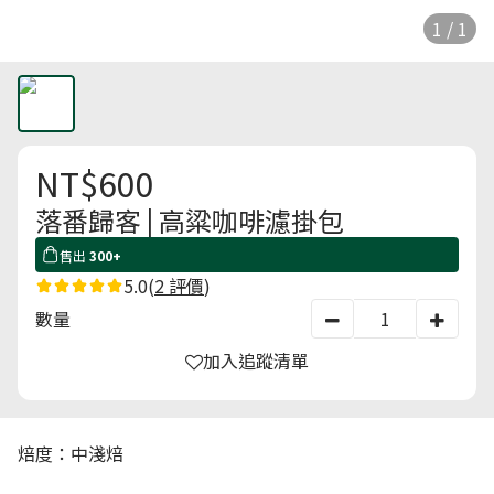
1 / 1
NT$600
落番歸客 | 高粱咖啡濾掛包
售出
300+
5.0
(
2 評價
)
數量
加入追蹤清單
焙度：中淺焙